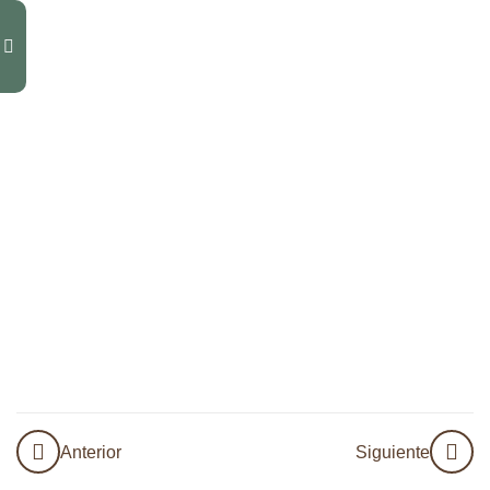
12
Módulo
3.1
Introducción
TRAUMA:
asunto
corporal
Primeros
Auxilios
Somatic
Experience
Anterior
Siguiente
Terapia