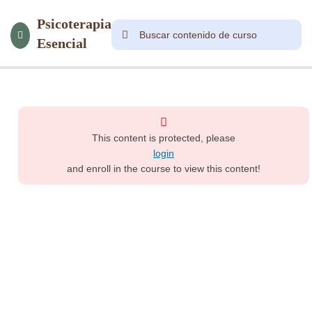
Psicoterapia
Esencial
8
Módulo
1
This content is protected, please
13
Módulo
login
2.1
and enroll in the course to view this content!
16
Módulo
2.2
13
Módulo
3