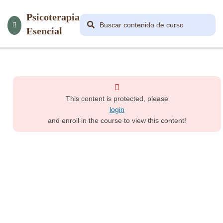
Psicoterapia
Esencial
8
Módulo
1
This content is protected, please
13
Módulo
login
2.1
and enroll in the course to view this content!
16
Módulo
2.2
13
Módulo
3