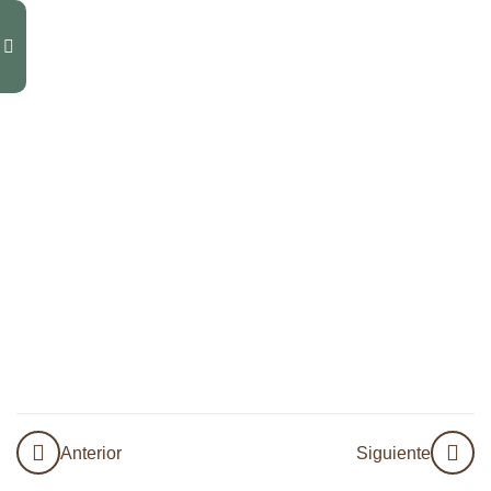
12
Módulo
3.1
10
Módulo
4.1
12
Módulo
4.2
11
Módulo
5
11
Módulo
6
Anterior
Siguiente