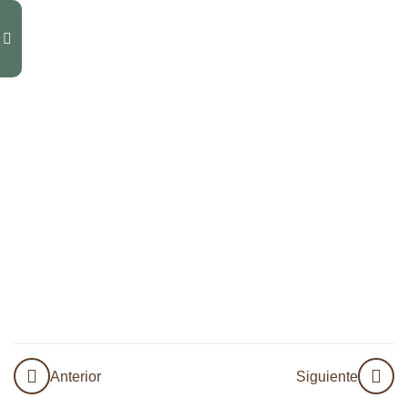
Paradigma
del
Psicodrama
Esquema
Clusters
Cluster
Materno
Herida de
seguridad
Cluster
Materno
Herida de
Anterior
Siguiente
afecto y
valoración