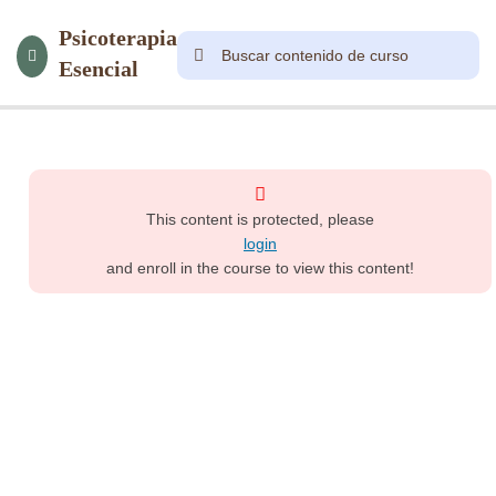
Psicoterapia
Esencial
8
Módulo
1
This content is protected, please
13
Módulo
login
2.1
and enroll in the course to view this content!
16
Módulo
2.2
Introducción
El