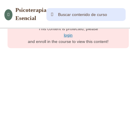
8
Módulo
Psicoterapia
1
Esencial
This content is protected, please
Introducción
login
and enroll in the course to view this content!
Explorando la
Psicopatología
y la Conexión
Humana
Niveles
horizontales
del ser
humano
Viaje de