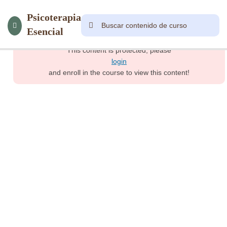
8
Módulo
Psicoterapia
1
Esencial
This content is protected, please
13
Módulo
login
2.1
and enroll in the course to view this content!
16
Módulo
2.2
13
Módulo
3
12
Módulo
3.1