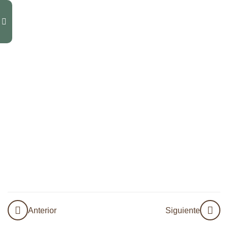
10
Módulo
4.1
12
Módulo
4.2
11
Módulo
5
11
Módulo
6
Introducción
niña interior
Anterior
Siguiente
La