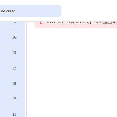
8
13
This content is protected, please
login
an
16
13
12
10
12
11